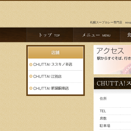
札幌スープカレー専門店 soup c
住所
TEL
席数
駐車場