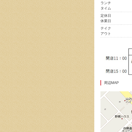
ランチ
タイム
定休日
休業日
テイク
アウト
周辺MAP